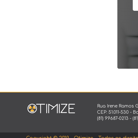
Rua Irene Ramos G
CEP: 51.011-530 - B
(81) 99687-0213 - (8