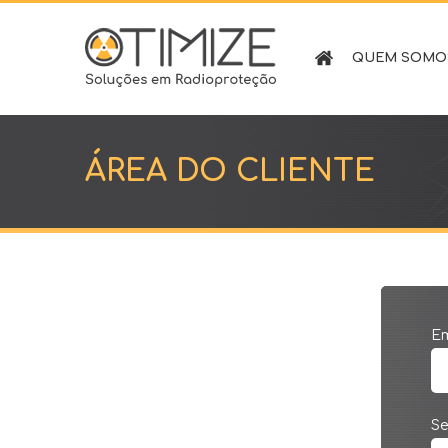
QUEM SOMO
OTIMIZE
-
Soluções
em
Radioproteção
ÁREA DO CLIENTE
Em
S